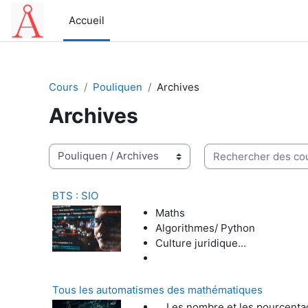
Passer au contenu principal
Accueil
Cours
Pouliquen
Archives
Archives
Rechercher des cour
Catégories de cours
BTS : SIO
Maths
Algorithmes/ Python
Culture juridique...
Tous les automatismes des mathématiques
Les nombre et les pourcenta