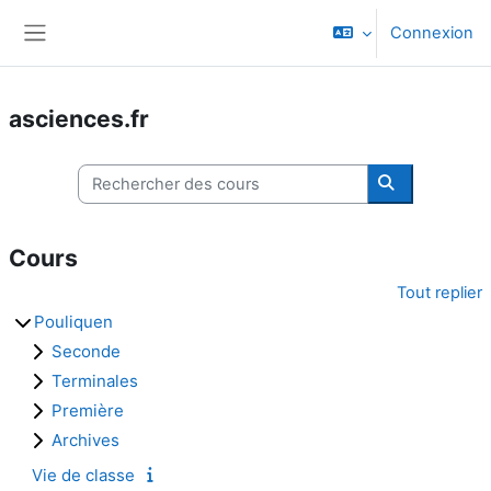
Passer au contenu principal
Connexion
Panneau latéral
asciences.fr
Rechercher des cours
Rechercher d
Cours
Tout replier
Pouliquen
Seconde
Terminales
Première
Archives
Vie de classe